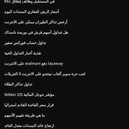
Rbc في المستقبل وظائف إطلاق
أسعار الرهن العقاري السندات اليوم
أرخص تذاكر الطيران ممكن على الانترنت
هل تتداول أسهم قرش في بورصة ناسداك
تداول حساب فوركس صغير
تغذية أخبار التداول الحية
على الانترنت walmart دفع layaway
لعب حرة سوبر ألعاب نينتندو على الانترنت لا التنزيلات
تداول تذاكر الطلاء
Nikkei 225 مؤشر جوجل المالية
قرار سعر الفائدة القادم استراليا
ما هي طريقة تقييم الأسهم
ارتفاع عائد السندات معدل العائد