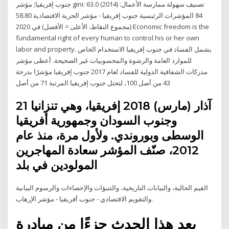
جنوب إفريقيا; مؤشر gini: 63.0 (2014) تصنيف سهولة ممارسة الأعمال:
84 المؤشرات الرئيسية جنوب إفريقيا - مؤشر الحرية الاقتصادية 58.80
(مجموع النقاط، الأعلى = الأفضل) في 2020 Economic freedom is the
fundamental right of every human to control his or her own
labor and property. يشمل الفساد في جنوب إفريقيا الاستخدام الخاص
للموارد العامة والرشوة والمحسوبيات غير الصحيحة. أعطى مؤشر
مدركات الشفافية الدولية للفساد لعام 2017 جنوب إفريقيا مؤشرًا بدرجة
43 من أصل 100، لتحتل جنوب إفريقيا المرتبة 71 من أصل
21 آذار (مارس) 2018 إفريقيا، وهي تنزانيا
وجنوب السودان وجمهورية أفريقيا
الوسطى وبوروندي. ولأول مرة، منذ عام
2012، صنّف المؤشر سعادة المهاجرين
المولودين في بلد
القيم الحالية، والبيانات التاريخية، والتنبؤات والإحصاءات والرسوم البيانية
والتقويم الاقتصادي - جنوب أفريقيا - مؤشر الإرهاب.
يعد هذا الحدث جزءًا من مبادرة