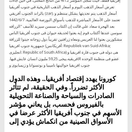
إفريقيا فقط، حيث سجل المؤشر 1.2% من الناتج المحلى، في حين جاءت
تعرض أسعار الذهب اليوم و أسعار الذهب التاريخية في جنوب أفريقيا
بالراند الجنوب أفريقي (zar). أسعار الذهب يتم تحديثها بشكل منتظم و
تعتمد على الأسعار المباشرة للذهب بأسواق البورصة العالمية. 7‏‏/6‏‏/1442
بعد الهجرة سعاد علي قالت إن اكتئاب سنسن سيزيد للأسف "الزرافه
سوسن عندها أكتئاب قوم إيه بعتوا لحديقه حيوان فى جنوب أفريقيا الناس
مشكورين بعتوا لنا العريس ومعاه زرافتين تقريباً دول زوجاته جبتوا للزرافة
جمهورية جنوب افريقيا (أفريكانس: Republiek van Suid-Afrika;
انجليزى: Republic of South Africa) هى دوله فى جنوب قارة افريقيا و
عضو فى منظمة الوحده الافريقيه.ييجى 59,25 مليون انسان عايش فيها.
جنوب افريقيا حوالينها ناميبيا و بوتسوانا و زيمبابوى و
كورونا يهدد إقتصاد أفريقيا.. وهذه الدول
الأكثر تضرراً. وفي الحقيقة، لم تتأثر
الصادرات والسياحة والصناعة التحويلية
بالفيروس فحسب، بل يعاني مؤشر
الأسهم في جنوب أفريقيا الأكثر عرضا في
الأسواق الصينية من انكماش يؤدي إلى