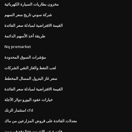
مخزون بطاريات السيارة الكهربائية
شركة سوني تاريخ سعر السهم
القيمة الافتراضية لمبادلة سعر الفائدة
طريقة أخذ الأسهم الدائمة
Nq premarket
مؤشرات السوق المحدودة
لعب النفط والغاز النقي الشركات
سعر غاز البترول المسال المخطط
القيمة الافتراضية لمبادلة سعر الفائدة
خيارات عقود اليورو دولار الآجلة
استثمار الزنك cfd
معدلات الفائدة على قروض المزارعين من ماك
دفع فيريزون fios فاتورة عبر الإنترنت