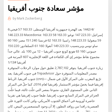
مؤشر سعادة جنوب أفريقيا
by
Mark Zuckerberg
6‏‏/4‏‏/1442 بعد الهجرة جمهورية أفريقيا الوسطى: 163.33 57 فيجي:
223.33 146 Macedonia: 163.33 58 إسرائيل: 223.33 147 توغو: 163.33
59 منغوليا: 223.33 148 زامبيا: 163.33 62 فرنسا: 240 151 مصر: 160 60
ساو تومي وبرينسيب: 223.33 149 أنغولا: 160 61 السلفادور: 220 150
جيبوتي: 160 63 هونغ كونغ جنوب أفريقيا – 12 من 100 بلد. عالي جداً
مجموع نقاط مؤشر إي أف للكفاءة في اللغة الإنجليزية 607 المرتبة في
أفريقيا #1/13
زيارة جنوب أفريقيا: يتوفر 2,787,102 تعليق حول موارد الرحلات المتوفرة
في جنوب أفريقيا، يعد Tripadvisor مصدر المعلومات المتوفرة حول
جنوب أفريقيا. الرباط (cnn)— ترّبع المغرب على المركز الأول في شمال
إفريقيا فيما يخصّ مؤشر الاستثمار بإفريقيا لعام 2016، كما حلّ في المركز
الثاني على المستوى القاري، متبوعا بمصر التي حلّت ثالثة، فيما حلّت
الجزائر في المركز السابع جنوب إفريقيا. طبعا جنوب إفريقيا هي تقريبا
حاضرة أوروبية في أعماق الجنوب الأمريكي، ولئن كانت الثورة على
العنصرية رافدا من روافد التطور، إلا أن وجود المتسعمرين البيض، كان
سببا في مزيد تطويرها Jan 11, 2021 · مؤشر "الأسهم السعودية" يغلق