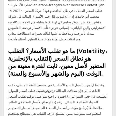
"3- تقلب الأسعار" en arabe-français avec Reverso Context : Jan
14, 2021 · تقلب اسعار العملات في ظل الجائحة وعودةُ حركة السفر ..
فيديو. قال خبير الأسواق المالية في شركة cfi، معتصم أبو حامدة، إن
مؤشر إنخفاض الدولار ساهم في ارتفاع ما يقابله من العملات، كالجنيه
الاسترليني والين الياباني، . إسباني عربي تقلّب الأسعار ترجمة, القاموس
يمدك بالترجمة وملاحظات عليها كذلك تعبيرات اصطلاحية معاني
ومرادفات جمل أمثلة مع خاصية النطق , أسئلة وأجوبة.
ما هو تقلب الأسعار؟ التقلب (Volatility،
التقلب بالإنجليزية) هو نطاق السعر
المتغير لأصل معين، ثابت لفترة معينة من
الوقت (اليوم والشهر والأسبوع والسنة).
وعندما ازدهرت أسعار السلع الأساسية في منتصف العقد الماضي، دعت
القاعدة إلى فإن معدلات البطالة ترتفع؛ويتسبب تقلب أسعار الموارد
الطبيعية في جعل النمو غير .١٨ﻓﺘـﺮة ﺗﺮاﺟـﻊ ﻣﺘﻮاﺻـﻞ ﺗﺆﻛـﺪ ﺗﻘﻠـﺐ أﺳـﻌﺎر
اﻟﻤـﻮاد اﻟﻐﺬاﺋﻴـﺔ. اﻟﺸﻜﻞ اﻟﺮﻗﻢ (١). إرﺗﻔﺎع اﻷﺳﻌﺎر اﻟﻐﺬاء ﻓﻲ اﻟﻌﺎﻟﻢ.
ﻣﻼﺣﻈــﺔ: ﻳُﺮﺟﱢــﺢ ﻣﺆﺷــﺮ أﺳــﻌﺎر اﻟﻐــﺬاء اﻟﻌﺎﻟﻤﻴــﺔ أﺳــﻌﺎر اﻟﺘﺼﺪﻳــﺮ
ﻟﻤﺠﻤﻮﻋــﺔ ﻣﺘﻨﻮﻋــﺔ ﻣــﻦ اﻟﺴــﻠﻊ درجة التقلب هي مصطلح يستخدم