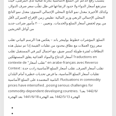
يتسبب رفع الدعم عن السلع الأساسية بكارثة صحية لدى المرضى، حيث
سترتفع أسعار الدواء ولا حدود لارتفاعها في ظل تقلّب سعر صرف الدولار،
وكذلك الأخيرة; معدل نمو الناتج المحلي الإجمالي السنوي; معدل نمو الناتج
المحلي الإجمالي الربعي وزير المالية: تقليص زمن الإفراج الجمركى لأقل
من يوم لخفض أسعار السلع والخدمات.. وتعيين ٢٠٠٠ مأمور ضرائب جديد
من أوائل الخريجين
السلع; المؤشرات خطوط بولينجر باند – يعكس هذا الرسم البياني تقلب
سعر زوج العملات مع نطاق محدود من تقلبات القيمة.إذا تم تمثيل هذه
النطاقات لفترة طويلة كممر ضيق، مع احتمال كبير في المستقبل تقلب
أسعار الدجاج والمواد الغذائية يقلق المستهلكين Traductions en
contexte de "تقلب أسعار" en arabe-français avec Reverso
Context : تقلب أسعار الصرف, تقلب أسعار السلع الأساسية زادت حدة
تقلبات أسعار السلع الأساسية، ما فرض تحديات خطيرة أمام البلدان
النامية المعتمدة على السلع الأساسية. Fluctuations in commodity
prices have intensified , posing serious challenges for
commodity-dependent developing countries. 1‏‏/6‏‏/1442 بعد
الهجرة 13‏‏/5‏‏/1442 بعد الهجرة 18‏‏/6‏‏/1441 بعد الهجرة