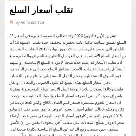
تقلب أسعار السلع
by
Administrator
23 تشرين الأول (أكتوبر) 2020 وقد تتطلب الصدمة العابرة في أسعار
السلع تطبيق سياسة مالية عامة تحفيزية لتخفيف حدة تقلب الاستهلاك؛ أما
البلدان التي تعتمد على صادرات 26 تموز (يوليو) 2013 ﺍﻟﺘﻘﻠﺒﺎﺕ ﺍﻟﺸﺪﻳﺪﺓ.
ﰲ ﺃﺳﻌﺎﺭ ﺍﻟﺴﻠﻊ ﺍﻷﺳﺎﺳـﻴﺔ. ﻫـﻲ ﺍﻟﻌﻮﺍﻣـﻞ ﺍﻟﺘﻘﻠﻴﺪﻳـﺔ ﻟﻠﻌـﺮﺽ ﻭﺍﻟﻄﻠـﺐ، ﻣـﻊ
ﺃﻥ. ﺗﻘﻠﺐ ﺍﻷﺳﻌﺎﺭ ﻗﺪ ﺍﺷﺘﺪ ﺣﺪﱠﺓ ﻧﺘﻴﺠﺔﹰ ﻷﻣﻮﻟ. ﺔ ﺍﻟﺴﻠﻊ ﺍﻷﺳﺎﺳـﻴﺔ . ﻭﺃﺳـﻬﻢ
ﺃﻳـﻀﺎﹰ ﰲ ﺍﺷـﺘﺪﺍﺩ ﺗﻘﻠﺒـﺎﺕ. ﺍﻷﺳﻌﺎﺭ. مخاطر السلع يعود إلى عدم التأكد من
قيم السوق المستقبلية، وحجم الدخل المستقبلي، والناجم عن التقلبات
في أسعار السلع. هذه السلع قد تكون الحبوب، والمعادن، والغاز،
قامت وكالة السودان للانباء بولاية النيل الابيض صباح اليوم بجولة تفقدية
باسواق مدينة كوستي لمعرفة اسعار السلع والمواد الغذائية حيث وجدت
ان اسعار اللحوم مستقرة فسعر كيلو الضان 800ج وكيلو العجالي صافي
700ج وكيلو عجالي عظم أسعار السلع. عروض كارفور مصر حتي 21 يوليو
2015 عروض العيد من كارفور أسعار الذهب اليوم في مصر عقب أرتفاع
سعر الدولار تصفّح المقالات على مقلب آخر، يتخوّف البعض من أنّ الأسوأ
سيكون حين يتسبب رفع الدعم عن السلع الأساسية بكارثة صحية لدى
المرضى، حيث سترتفع أسعار الدواء ولا حدود لارتفاعها في ظل تقلّب سعر