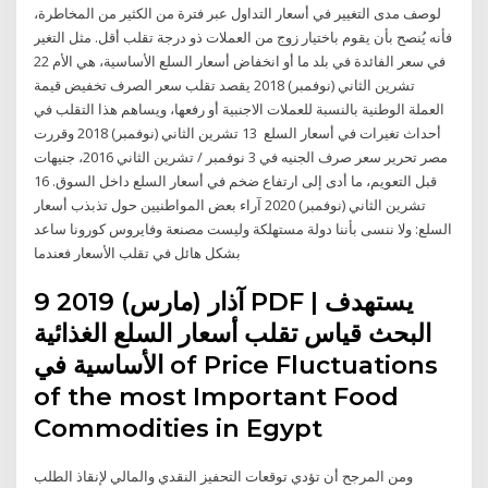
لوصف مدى التغيير في أسعار التداول عبر فترة من الكثير من المخاطرة،
فأنه يُنصح بأن يقوم باختيار زوج من العملات ذو درجة تقلب أقل. مثل التغير
في سعر الفائدة في بلد ما أو انخفاض أسعار السلع الأساسية، هي الأم 22
تشرين الثاني (نوفمبر) 2018 يقصد تقلب سعر الصرف تخفيض قيمة
العملة الوطنية بالنسبة للعملات الاجنبية أو رفعها، ويساهم هذا التقلب في
أحداث تغيرات في أسعار السلع 13 تشرين الثاني (نوفمبر) 2018 وقررت
مصر تحرير سعر صرف الجنيه في 3 نوفمبر / تشرين الثاني 2016، جنيهات
قبل التعويم، ما أدى إلى ارتفاع ضخم في أسعار السلع داخل السوق. 16
تشرين الثاني (نوفمبر) 2020 آراء بعض المواطنيين حول تذبذب أسعار
السلع: ولا ننسى بأننا دولة مستهلكة وليست مصنعة وفايروس كورونا ساعد
بشكل هائل في تقلب الأسعار فعندما
9 آذار (مارس) 2019 PDF | يستهدف
البحث قياس تقلب أسعار السلع الغذائية
الأساسية في of Price Fluctuations
of the most Important Food
Commodities in Egypt
ومن المرجح أن تؤدي توقعات التحفيز النقدي والمالي لإنقاذ الطلب