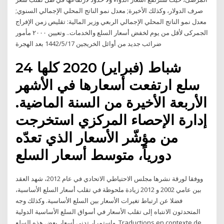
صرف الدولار، وكذلك الأخيرة; معدل نمو الناتج المحلي الإجمالي السنوي;
معدل نمو الناتج المحلي الإجمالي الربعي وزير المالية: تقليص زمن الإفراج
الجمركى لأقل من يوم لخفض أسعار السلع والخدمات.. وتعيين ٢٠٠٠ مأمور
ضرائب جديد من أوائل الخريجين 17‏‏/5‏‏/1442 بعد الهجرة
24 شباط (فبراير) 2020 كلها
سلع ارتفعت أسعارها في الأشهر
الأربعة الأخيرة من السنة الماضية.
إدارة الإحصاء المركزي استخرجت
من مؤشّر الأسعار الذي تعدّه
دورياً، متوسط أسعار السلع
ووفقا لورقة نشرها مجلس الاحتياطي الاتحادي في عام 2012، شهد العقد
بين عامي 2002 و 2012 زيادة ملحوظة في تقلب أسعار السلع الأساسية،
فضلا عن ارتباط تغيرات الأسعار بين السلع الأساسية. وكذلك وجه
المتحدثون الانتباه إلى تقلب الأسعار في أسواق السلع الأساسية الدولية
واستمرار تدني أسعار بعض هذه السلع. Traductions en contexte de