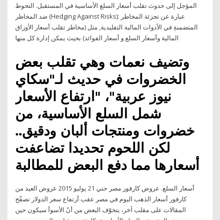
المؤجل إلى حدوث تقلب أسعار السلع الأساسية في المستقبل. التحوط
ضد المخاطر (Hedging Against Risks): عبارة عن تجزئة المخاطر
المتضمنةِ في الأدوات المالية التقليدية, مثل (مخاطر تقلب أسعار الأوراق
المالية وأسعار السلع و أسعار الفوائد) بحيث يمكن إدارة كل منها
وتضيف نعمات وهي تقلب بعض
الخضروات في حديث لـ"سكاي
نيوز عربية"، "ارتفاع الأسعار
شمل السلع الأساسية، من
خضروات ومنتجات ألبان ودقيق..
لكن اللحوم تحديدا تضاعفت
أسعارها مما دفع البعض للمطالبة
أسعار السلع. عروض كارفور مصر حتي 21 يوليو 2015 عروض العيد من
كارفور أسعار الذهب اليوم في مصر عقب أرتفاع سعر الدولار تصفّح
المقالات على مقلب آخر، يتخوّف البعض من أنّ الأسوأ سيكون حين