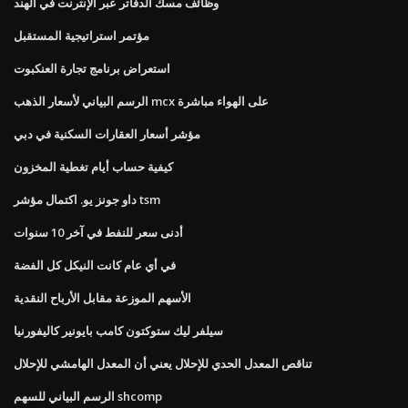
وظائف مسك الدفاتر عبر الإنترنت في الهند
مؤتمر استراتيجية المستقبل
استعراض برنامج تجارة العنكبوت
الرسم البياني لأسعار الذهب mcx على الهواء مباشرة
مؤشر أسعار العقارات السكنية في دبي
كيفية حساب أيام تغطية المخزون
داو جونز يو. اكتمال مؤشر tsm
أدنى سعر للنفط في آخر 10 سنوات
في أي عام كانت النيكل كل الفضة
الأسهم الموزعة مقابل الأرباح النقدية
سيلفر ليك ستوكتون كامب بايونير كاليفورنيا
تناقص المعدل الحدي للإحلال يعني أن المعدل الهامشي للإحلال
الرسم البياني للسهم shcomp