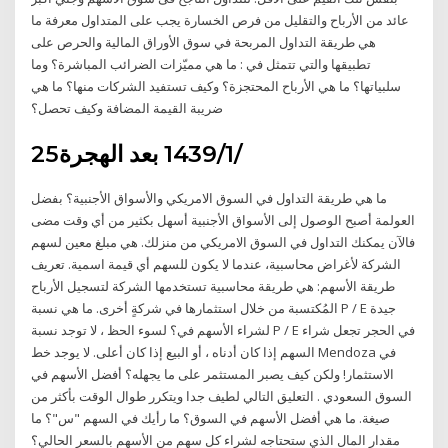
عائد من الأرباح والتقليل من فرص الخسارة يجب على المتداول معرفة ما
هي طريقة التداول المربحة في سوق الأوراق المالية والحرص على
تطبيقها والتي تتمثل في : ما هي مميّزات الضرائب المباشرة؟ وما
سلبياتها؟ ما هي الأرباح المحتجزة؟ وكيف تستفيد الشركات منها؟ ما هي
ضريبة القيمة المضافة وكيف تحصل؟
25‏‏/1‏‏/1439 بعد الهجرة
ما هي طريقة التداول في السوق الامريكي والأسواق الأجنبية؟ بفضل
العولمة أصبح الوصول إلى الأسواق الأجنبية أسهل بكثير من أي وقت مضى
فالآن يمكنك التداول في السوق الامريكي من منزلك. هي مبلغ معين لسهم
الشركة لأغراض محاسبية، عندما لا يكون للسهم أي قيمة اسمية. تعريف
طريقة الأسهم: هي طريقة محاسبية تستخدمها الشركة لتسجيل الأرباح
المُكتسبة من خلال استثمارها في شركةٍ أخرى. ما هي نسبة P / E جيدة
لشراء الأسهم في؟ لسوء الحظ ، لا توجد نسبة P / E في الحجر تجعل شراء
السهم إذا كان أدناه ، أو البيع إذا كان أعلى. لا يوجد خط Mendoza في
الاستثمار! ولكن كيف يصبر المستثمر على ما يجهله؟ أفضل الأسهم في
السوق السعودي . التعليق التالي لطيف جدا ويتكرر طوال الوقت بأكثر من
صيغة. ما هي أفضل الأسهم في السوق؟ ما رأيك في السهم "س"؟ ما
مقدار المال الذي ستحتاجه لشراء كل سهم من الأسهم بالسعر الحالي؟