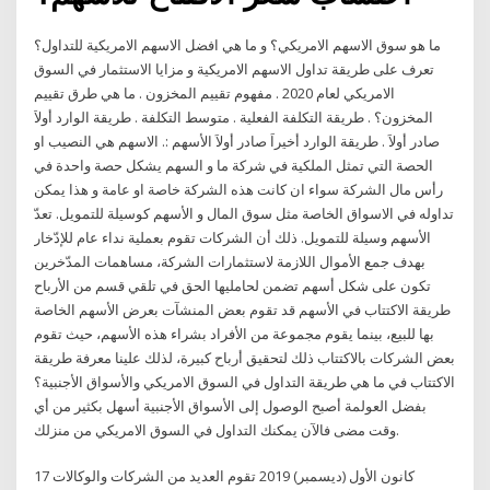
ما هو سوق الاسهم الامريكي؟ و ما هي افضل الاسهم الامريكية للتداول؟
تعرف على طريقة تداول الاسهم الامريكية و مزايا الاستثمار في السوق
الامريكي لعام 2020 . مفهوم تقييم المخزون . ما هي طرق تقييم
المخزون؟ . طريقة التكلفة الفعلية . متوسط التكلفة . طريقة الوارد أولاَ
صادر أولاَ . طريقة الوارد أخيراَ صادر أولاَ الأسهم :. الاسهم هي النصيب او
الحصة التي تمثل الملكية في شركة ما و السهم يشكل حصة واحدة في
رأس مال الشركة سواء ان كانت هذه الشركة خاصة او عامة و هذا يمكن
تداوله في الاسواق الخاصة مثل سوق المال و الأسهم كوسيلة للتمويل. تعدّ
الأسهم وسيلة للتمويل. ذلك أن الشركات تقوم بعملية نداء عام للإدّخار
بهدف جمع الأموال اللازمة لاستثمارات الشركة، مساهمات المدّخرين
تكون على شكل أسهم تضمن لحامليها الحق في تلقي قسم من الأرباح
طريقة الاكتتاب في الأسهم قد تقوم بعض المنشآت بعرض الأسهم الخاصة
بها للبيع، بينما يقوم مجموعة من الأفراد بشراء هذه الأسهم، حيث تقوم
بعض الشركات بالاكتتاب ذلك لتحقيق أرباح كبيرة، لذلك علينا معرفة طريقة
الاكتتاب في ما هي طريقة التداول في السوق الامريكي والأسواق الأجنبية؟
بفضل العولمة أصبح الوصول إلى الأسواق الأجنبية أسهل بكثير من أي
وقت مضى فالآن يمكنك التداول في السوق الامريكي من منزلك.
17 كانون الأول (ديسمبر) 2019 تقوم العديد من الشركات والوكالات