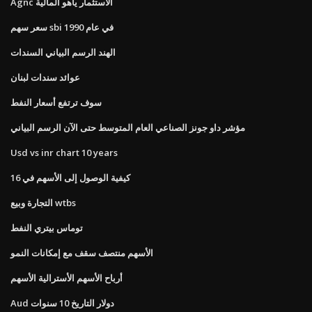
Agnc الاستثمار ياهو المالية
سعر سهم sbi في عام 1990
الهند الرسم البياني السندات
عوائد سندات لبنان
سوف ترتفع أسعار النفط
مؤشر داو جونز الصناعي العام المتوسط ​​حتى الآن الرسم البياني
Usd vs inr chart 10 years
كيفية الوصول إلى الأسهم في 16
التجارة وبيع wtbs
توماس بيتري النفط
الأسهم منتصف سقف مع إمكانات النمو
أرباح الأسهم الأسترالية الأسهم
Aud دولار التاريخ 10 سنوات