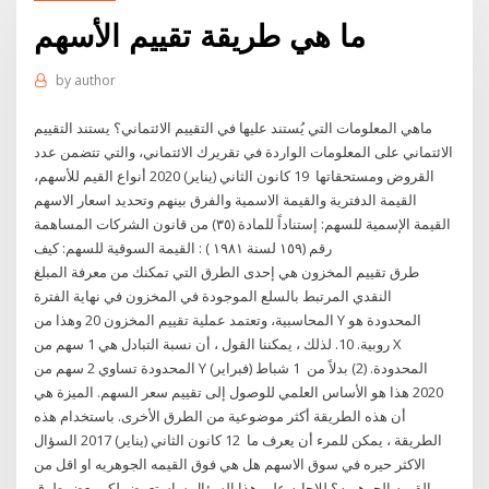
ما هي طريقة تقييم الأسهم
by
author
ماهي المعلومات التي يُستند عليها في التقييم الائتماني؟ يستند التقييم
الائتماني على المعلومات الواردة في تقريرك الائتماني، والتي تتضمن عدد
القروض ومستحقاتها 19 كانون الثاني (يناير) 2020 أنواع القيم للأسهم،
القيمة الدفترية والقيمة الاسمية والفرق بينهم وتحديد اسعار الاسهم
القيمة الإسمية للسهم: إستناداً للمادة (٣٥) من قانون الشركات المساهمة
رقم (١٥٩ لسنة ١٩٨١ ) : القيمة السوقية للسهم: كيف
طرق تقييم المخزون هي إحدى الطرق التي تمكنك من معرفة المبلغ
النقدي المرتبط بالسلع الموجودة في المخزون في نهاية الفترة
المحاسبية، وتعتمد عملية تقييم المخزون 20 وهذا من Y المحدودة هو
روبية. 10. لذلك ، يمكننا القول ، أن نسبة التبادل هي 1 سهم من X
المحدودة تساوي 2 سهم من Y المحدودة. (2) بدلاً من 1 شباط (فبراير)
2020 هذا هو الأساس العلمي للوصول إلى تقييم سعر السهم. الميزة هي
أن هذه الطريقة أكثر موضوعية من الطرق الأخرى. باستخدام هذه
الطريقة ، يمكن للمرء أن يعرف ما 12 كانون الثاني (يناير) 2017 السؤال
الاكثر حيره في سوق الاسهم هل هي فوق القيمه الجوهريه او اقل من
القيمه الجوهريه؟ للاجابه على هذا السؤال ساستعرض لكم بعض طرق