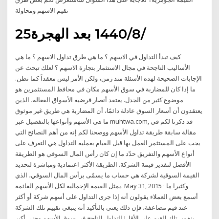
تقيم الاسهم ومحاولة
25‏‏/8‏‏/1440 بعد الهجرة
كيف تبدأ التداول في الاسهم ؟ ما هي طرق تداول الاسهم ؟ ما هي
الأساليب الناجحة في مجال الاستثمار بتجارة الاسهم ؟ لعلك تبحث عن
الإجابات الصحيحة لهذه الأسئلة منذ زمن، ولكن الأمر ليس معقداً كما تظن.
ما إذا كان للمضاربة في سوق الأسهم مكان في محافظ المستثمرين هو
موضوع كثير من الجدل. يعتقد أنصار فرضية الأسواق الفعالة، الذين
يعتقدون أن أسعار السوق عادلة دائمًا، أن المضاربة هي طريق غير موثوق
ما هي الأسهم وأنواعها بالتفصيل عبر muhtwa.com, قد ذكرنا لكم في
مقالة سابقة طريقة تداول الأسهم ووضحنا لكم إنه من أهم النصائح التي
يجب على المستثمر العمل بها قبل القيام بعملية التداول هي التعرف على
أنواع الأسهم والتفريق حدّد ما إن كان رأس المال السوقي هو الطريقة
الأفضل لتقدير قيمة الشركة. الطريقة الأكثر اعتمادية ومباشرة لتحديد
القيمة السوقية لشركة هي حساب ما يسمّى برأس المال السوقي، الذي
يمثل القيمة الإجمالية لكل الأسهم القائمة. May 31, 2015 · وكثيرا ما
أسمع بعض العملاء يقولون أنه إذا جرى التداول على أسهم شركة أو أكثر
عند قيم مضاعفة، فإن ذلك يعني بالتأكيد أنه ينبغي تقييم تلك الشركة
بنفس تلك القيم على الأقل! للتداول الناجح فى سوق الأسهم وجني أكبر